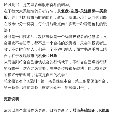
所以此书，是刀哥多年股市奋斗的精华。
在于教大家系统性的分析行情，从
复盘-选股–关注目标—买卖
股
。并且判断股市当时的周期，政策，资讯环境！从而达到能
在股市中分一杯羹，每个月能吃点肉！实现一种稳定盈利的玩
法！
炒股是一门技术活，攻防兼备是一个稳健投资者的必修课，只
会进攻不会防守，都不是一个合格的投资者，只会叫投资者进
攻，不会防守的人，都是一个不称职的人，而本书注重两点结
合，在于发现股市的
机会
和
风险
！
从而达到符合自己赚钱机会的行情就干，不符合自己赚钱行情
的就收手！这点尤为重要，书中会传授很多战法，自己找喜欢
的模式专研即可，这就是自己的机会！
总之投资有个3原则：第一条是保住本金，第二条是保住本金，
第三条是记住前两条（微信公众号：短线镰刀手）。
更新说明：
后续以单个章节作为更新。目前更新了：
股市基础知识
，
K线形