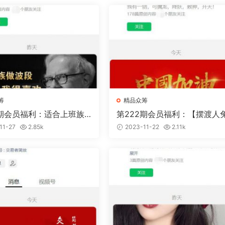
筹
精品众筹
3期会员福利：适合上班族
第222期会员福利：【摆渡人
交易体系-核心选股课程
比】季度圈子
11-27
2.85k
2023-11-22
2.11k