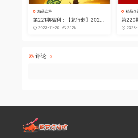
精品众筹
精品众
第221期福利：【龙行刺】2023
第22
第三期
超级会员
2023-11-20
2.12k
2023-
8）
评论
0