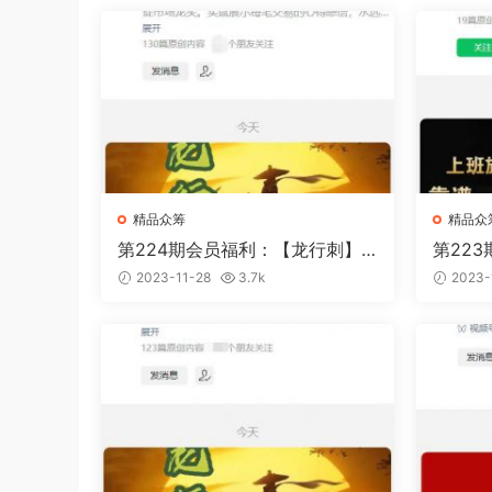
精品众筹
精品众
第224期会员福利：【龙行刺】
第22
龙家军2023第四期
的波段
2023-11-28
3.7k
2023-