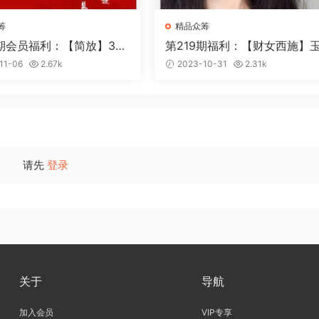
筹
精品众筹
0期会员福利：【简放】3L
第219期福利：【财女西施】
年课（2022.8-2023.
交易体系2023.6
11-06
2.67k
2023-10-31
2.31k
请先
登录
关于
导航
加入会员
VIP专享