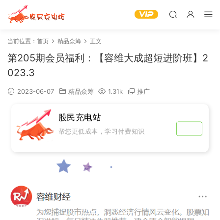
当前位置：
首页
精品众筹
正文
第205期会员福利：【容维大成超短进阶班】2
023.3
2023-06-07
精品众筹
1.31k
推广
股民充电站
帮您更低成本，学习付费知识