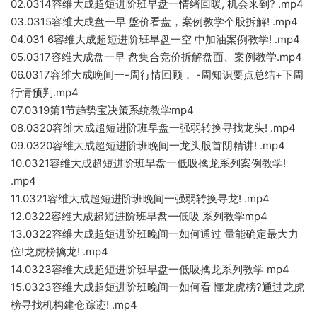
02.0314容维大成超短进阶班早盘一情绪回暖, 机会来到? .mp4
03.0315容维大成盘一早 盤价看盘，案例教学个股拆解! .mp4
04.031 6容维大成超短进阶班早盘一空 中加油案例教学! .mp4
05.0317容维大成盘一早 盘集合竞价拆解盘面、案例教学.mp4
06.0317容维大成晚间一-周行情回顾， -周知识要点总结+下周
行情预判.mp4
07.0319第1节趋势宝决策系统教学mp4
08.0320容维大成超短进阶班早盘一强弱转换寻找龙头! .mp4
09.0320容维大成超短进阶班晚间一龙头股首阴精讲! .mp4
10.0321容维大成超短进阶班早盘一低吸擒龙系列案例教学!
.mp4
11.0321容维大成超短进阶班晚间一强弱转换寻龙! .mp4
12.0322容维大成超短进阶班早盘一低吸 系列教学mp4
13.0322容维大成超短进阶班晚间一如何通过 量能确定最大力
位!龙虎榜擒龙! .mp4
14.0323容维大成超短进阶班早盘一低吸擒龙系列教学 mp4
15.0323容维大成超短进阶班晚间一如何看 懂龙虎榜?通过龙虎
榜寻找机构建仓踪迹! .mp4