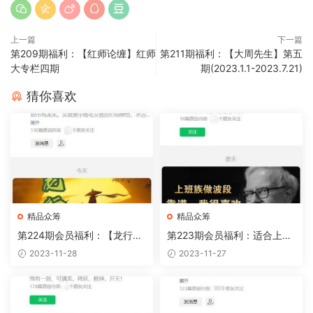
上一篇
下一篇
第209期福利：【红师论缠】红师
第211期福利：【大周先生】第五
大专栏四期
期(2023.1.1-2023.7.21)
猜你喜欢
精品众筹
精品众筹
第224期会员福利：【龙行
第223期会员福利：适合上班
刺】龙家军2023第四期
族的波段交易体系-核心选股
2023-11-28
2023-11-27
课程