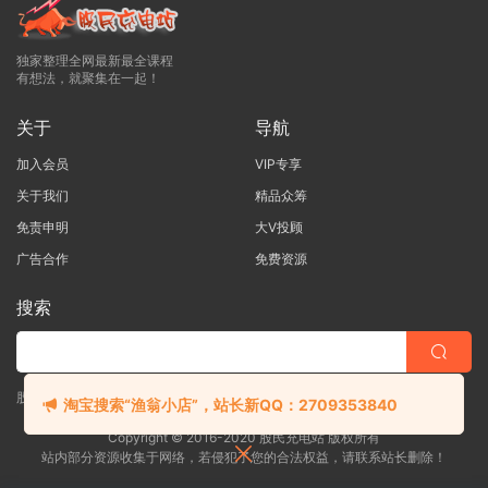
独家整理全网最新最全课程
有想法，就聚集在一起！
关于
导航
加入会员
VIP专享
关于我们
精品众筹
免责申明
大V投顾
广告合作
免费资源
搜索
股票|外汇|期货一站式学习平台！！
淘宝搜索“渔翁小店”，站长新QQ：2709353840
Copyright © 2016-2020 股民充电站 版权所有
站内部分资源收集于网络，若侵犯了您的合法权益，请联系站长删除！