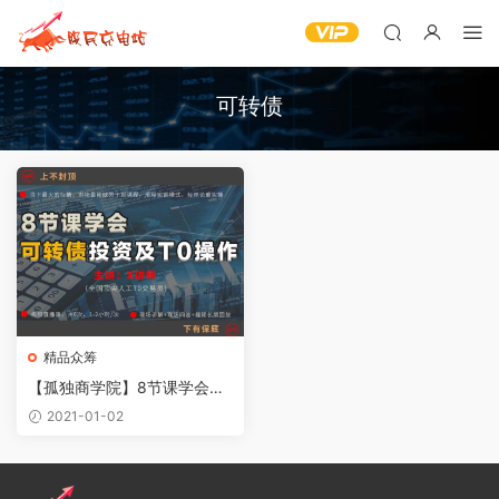
可转债
精品众筹
【孤独商学院】8节课学会可
转债投资及T0操作
2021-01-02